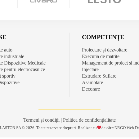
SE
COMPETENȚE
e auto
Proiectare și dezvoltare
 industriale
Executia de matrite
 Dispozitive Medicale
Management de proiect și ind
 pentru electrocasnice
Injectare
 sportiv
Extrudare Suflare
Dispozitive
Asamblare
Decorare
Termeni și condiții
|
Politica de confidențialitate
 PLASTOR SA ©
2026
. Toate rezervate drepturi. Realizat cu
de către
NRGO Web De