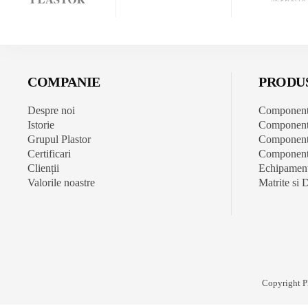
COMPANIE
PRODU
Despre noi
Component
Istorie
Componente
Grupul Plastor
Componente
Certificari
Componente
Clienții
Echipament
Valorile noastre
Matrite si 
Copyright